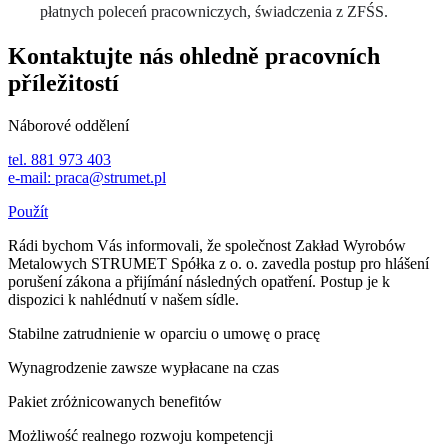
płatnych poleceń pracowniczych, świadczenia z ZFŚS.
Kontaktujte nás ohledně pracovních
příležitostí
Náborové oddělení
tel. 881 973 403
e-mail:
praca@strumet.pl
Použít
Rádi bychom Vás informovali, že společnost Zakład Wyrobów
Metalowych STRUMET Spółka z o. o. zavedla postup pro hlášení
porušení zákona a přijímání následných opatření. Postup je k
dispozici k nahlédnutí v našem sídle.
Stabilne zatrudnienie w oparciu o umowę o pracę
Wynagrodzenie zawsze wypłacane na czas
Pakiet zróżnicowanych benefitów
Możliwość realnego rozwoju kompetencji