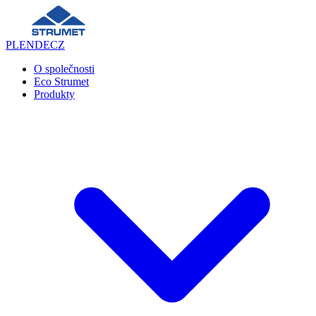
PL
EN
DE
CZ
O společnosti
Eco Strumet
Produkty