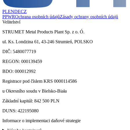
PL
EN
DE
CZ
PPWR
Ochrana osobních údajů
Zásady ochrany osobních údajů
Velitelství
STRUMET Metal Products Plant Sp. z o. Ó.
ul. Ks. Londzina 61, 43-246 Strumień, POLSKO
DIČ: 5480077719
REGON: 000139459
BDO: 000012992
Registrace pod číslem KRS 0000114586
u Okresního soudu v Bielsko-Biała
Základní kapitál: 842 500 PLN
DUNS: 422195080
Informace o implementaci daňové strategie