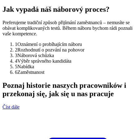
Jak vypadá náš náborový proces?
Preferujeme tradiční způsob přijímání zaměstnanců – nemusíte se
obávat komplikovaných testů. Během náboru bychom rádi poznali
vaše kompetence.
1
Oznámení o probíhajícím náboru
2
Rozhodnutí o pozvání na pohovor
3
Náborová schůzka
4
Výběr správného kandidáta
5
Nabídka
6
Zaměstnanost
Poznaj historie naszych pracowników i
przekonaj się, jak się u nas pracuje
Číst dále