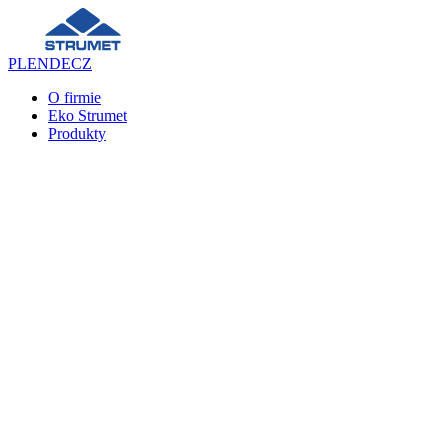
PL
EN
DE
CZ
O firmie
Eko Strumet
Produkty