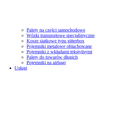
Palety na części samochodowe
Wózki transportowe specjalistyczne
Kosze siatkowe typu gitterbox
Pojemniki metalowe oblachowane
Pojemniki z wkładami tekstylnymi
Palety do towarów długich
Pojemniki na airbagi
Usługi