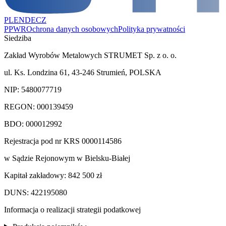
PL
EN
DE
CZ
PPWR
Ochrona danych osobowych
Polityka prywatności
Siedziba
Zakład Wyrobów Metalowych STRUMET Sp. z o. o.
ul. Ks. Londzina 61, 43-246 Strumień, POLSKA
NIP: 5480077719
REGON: 000139459
BDO: 000012992
Rejestracja pod nr KRS 0000114586
w Sądzie Rejonowym w Bielsku-Białej
Kapitał zakładowy: 842 500 zł
DUNS: 422195080
Informacja o realizacji strategii podatkowej