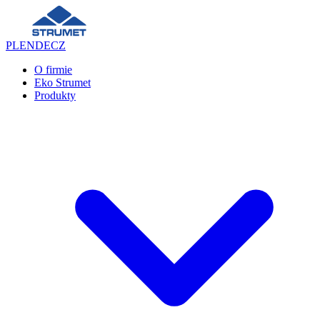
PL
EN
DE
CZ
O firmie
Eko Strumet
Produkty