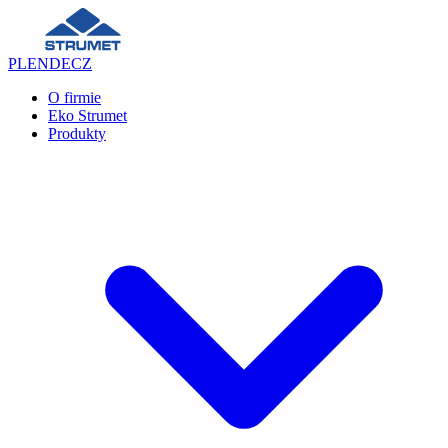
PL
EN
DE
CZ
O firmie
Eko Strumet
Produkty