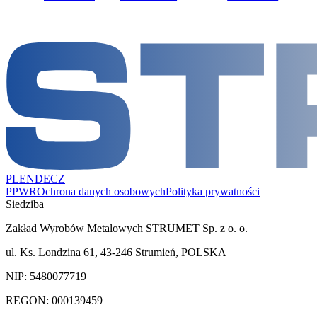
PL
EN
DE
CZ
PPWR
Ochrona danych osobowych
Polityka prywatności
Siedziba
Zakład Wyrobów Metalowych STRUMET Sp. z o. o.
ul. Ks. Londzina 61, 43-246 Strumień, POLSKA
NIP: 5480077719
REGON: 000139459