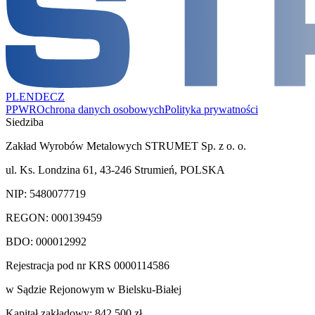
PL
EN
DE
CZ
PPWR
Ochrona danych osobowych
Polityka prywatności
Siedziba
Zakład Wyrobów Metalowych STRUMET Sp. z o. o.
ul. Ks. Londzina 61, 43-246 Strumień, POLSKA
NIP: 5480077719
REGON: 000139459
BDO: 000012992
Rejestracja pod nr KRS 0000114586
w Sądzie Rejonowym w Bielsku-Białej
Kapitał zakładowy: 842 500 zł