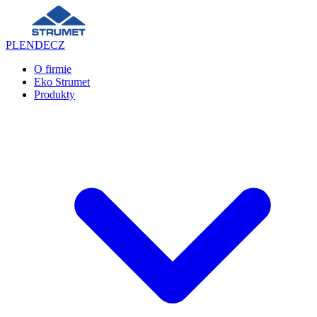
PL
EN
DE
CZ
O firmie
Eko Strumet
Produkty