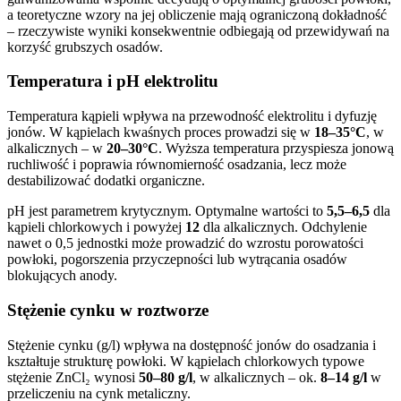
a teoretyczne wzory na jej obliczenie mają ograniczoną dokładność
– rzeczywiste wyniki konsekwentnie odbiegają od przewidywań na
korzyść grubszych osadów.
Temperatura i pH elektrolitu
Temperatura kąpieli wpływa na przewodność elektrolitu i dyfuzję
jonów. W kąpielach kwaśnych proces prowadzi się w
18–35°C
, w
alkalicznych – w
20–30°C
. Wyższa temperatura przyspiesza jonową
ruchliwość i poprawia równomierność osadzania, lecz może
destabilizować dodatki organiczne.
pH jest parametrem krytycznym. Optymalne wartości to
5,5–6,5
dla
kąpieli chlorkowych i powyżej
12
dla alkalicznych. Odchylenie
nawet o 0,5 jednostki może prowadzić do wzrostu porowatości
powłoki, pogorszenia przyczepności lub wytrącania osadów
blokujących anody.
Stężenie cynku w roztworze
Stężenie cynku (g/l) wpływa na dostępność jonów do osadzania i
kształtuje strukturę powłoki. W kąpielach chlorkowych typowe
stężenie ZnCl₂ wynosi
50–80 g/l
, w alkalicznych – ok.
8–14 g/l
w
przeliczeniu na cynk metaliczny.