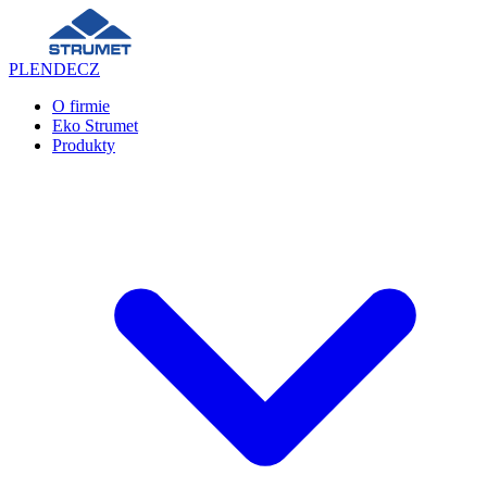
PL
EN
DE
CZ
O firmie
Eko Strumet
Produkty