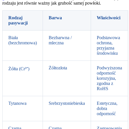
rodzaju jest równie ważny jak grubość samej powłoki.
Rodzaj
Barwa
Właściwości
pasywacji
Biała
Bezbarwna /
Podstawowa
(bezchromowa)
mleczna
ochrona,
przyjazna
środowisku
Żółtozłota
Podwyższona
Żółta (Cr³⁺)
odporność
korozyjna,
zgodna z
RoHS
Tytanowa
Srebrzystoniebieska
Estetyczna,
dobra
odporność
Czarna
Czarna
Zastosowania