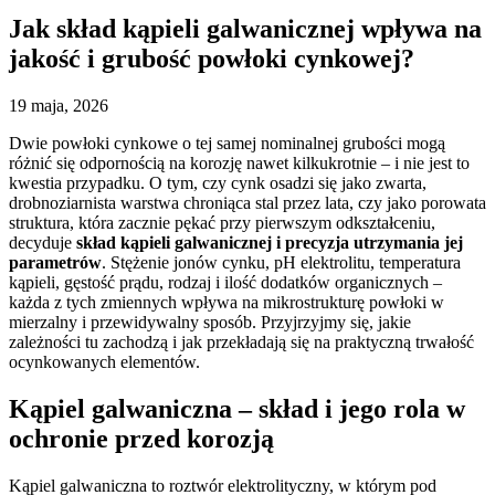
Jak skład kąpieli galwanicznej wpływa na
jakość i grubość powłoki cynkowej?
19 maja, 2026
Dwie powłoki cynkowe o tej samej nominalnej grubości mogą
różnić się odpornością na korozję nawet kilkukrotnie – i nie jest to
kwestia przypadku. O tym, czy cynk osadzi się jako zwarta,
drobnoziarnista warstwa chroniąca stal przez lata, czy jako porowata
struktura, która zacznie pękać przy pierwszym odkształceniu,
decyduje
skład kąpieli galwanicznej i precyzja utrzymania jej
parametrów
. Stężenie jonów cynku, pH elektrolitu, temperatura
kąpieli, gęstość prądu, rodzaj i ilość dodatków organicznych –
każda z tych zmiennych wpływa na mikrostrukturę powłoki w
mierzalny i przewidywalny sposób. Przyjrzyjmy się, jakie
zależności tu zachodzą i jak przekładają się na praktyczną trwałość
ocynkowanych elementów.
Kąpiel galwaniczna – skład i jego rola w
ochronie przed korozją
Kąpiel galwaniczna to roztwór elektrolityczny, w którym pod