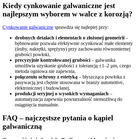
Kiedy cynkowanie galwaniczne jest
najlepszym wyborem w walce z korozją?
Cynkowanie galwaniczne
sprawdza się najlepiej przy:
drobnych detalach i elementach o złożonej geometrii
–
bębnowanie pozwala efektywnie ocynkować małe elementy
(śruby, nakrętki, sprężyny) przy zachowaniu równomiernej
grubości powłoki,
precyzyjnie kontrolowanej grubości
– galwanika
umożliwia uzyskanie grubości z tolerancją ±1–2 µm, czego
metoda ogniowa nie zapewnia,
połączeniu ochrony z estetyką
– błyszcząca powłoka z
pasywacją jest chętnie stosowana w branży automotive,
elektronicznej i budowlanej,
produkcji seryjnej o wysokich wymaganiach
–
automatyzacja zapewnia powtarzalność niemożliwą do
osiągnięcia manualnie.
FAQ – najczęstsze pytania o kąpiel
galwaniczną