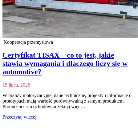
|
Kooperacja przemysłowa
Certyfikat TISAX – co to jest, jakie
stawia wymagania i dlaczego liczy się w
automotive?
15 lipca, 2026
W branży motoryzacyjnej dane techniczne, projekty i informacje o
prototypach mają wartość porównywalną z samym produktem.
Producenci samochodów oczekują więc…
Przeczytaj więcej