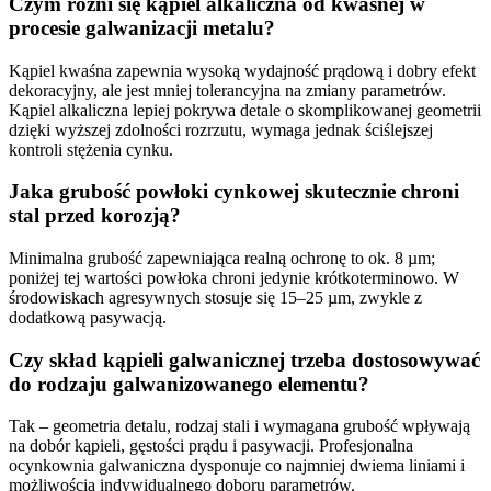
Czym różni się kąpiel alkaliczna od kwaśnej w
procesie galwanizacji metalu?
Kąpiel kwaśna zapewnia wysoką wydajność prądową i dobry efekt
dekoracyjny, ale jest mniej tolerancyjna na zmiany parametrów.
Kąpiel alkaliczna lepiej pokrywa detale o skomplikowanej geometrii
dzięki wyższej zdolności rozrzutu, wymaga jednak ściślejszej
kontroli stężenia cynku.
Jaka grubość powłoki cynkowej skutecznie chroni
stal przed korozją?
Minimalna grubość zapewniająca realną ochronę to ok. 8 µm;
poniżej tej wartości powłoka chroni jedynie krótkoterminowo. W
środowiskach agresywnych stosuje się 15–25 µm, zwykle z
dodatkową pasywacją.
Czy skład kąpieli galwanicznej trzeba dostosowywać
do rodzaju galwanizowanego elementu?
Tak – geometria detalu, rodzaj stali i wymagana grubość wpływają
na dobór kąpieli, gęstości prądu i pasywacji. Profesjonalna
ocynkownia galwaniczna dysponuje co najmniej dwiema liniami i
możliwością indywidualnego doboru parametrów.