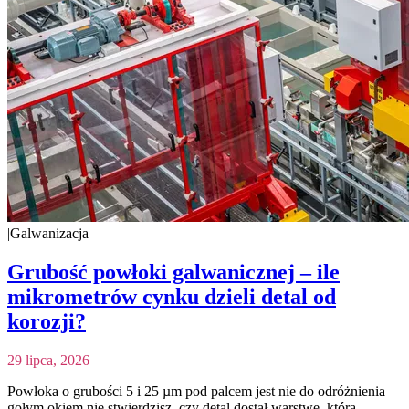
|
Galwanizacja
Grubość powłoki galwanicznej – ile
mikrometrów cynku dzieli detal od
korozji?
29 lipca, 2026
Powłoka o grubości 5 i 25 µm pod palcem jest nie do odróżnienia –
gołym okiem nie stwierdzisz, czy detal dostał warstwę, która