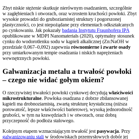
Zbyt niskie stężenie skutkuje nierównym osadzaniem, szczególnie
w zagłębieniach i otworach, oraz wzrostem kruchości powłoki. Zbyt
wysokie prowadzi do gruboziarnistej struktury i pogorszonej
plastyczności, co jest niepożądane przy elementach odkształcanych
po cynkowaniu. Jak pokazały
badania Instytutu Fraunhofera IPA
opublikowane w MDPI Nanomaterials (2020), optymalny stosunek
cynku do wodorotlenku sodu w kąpieli alkalicznej (Zn:NaOH w
przedziale 0,067–0,092) zapewnia
równomierne i zwarte osady
przy umiarkowanym tempie osadzania i niskich naprężeniach
wewnętrznych powłoki.
Galwanizacja metalu a trwałość powłoki
– czego nie widać gołym okiem?
O rzeczywistej trwałości powłoki cynkowej decydują
właściwości
mikrostrukturalne
. Powłoka osadzana z dobrze zbilansowanej
kąpieli ma drobnoziarnistą, zwartą strukturę krystaliczną (niższa
porowatość, lepsze właściwości barierowe), wysoką jednorodność
grubości, w tym na krawędziach i w otworach, oraz dobrą
przyczepność do podłoża stalowego.
Kolejnym etapem wzmacniającym trwałość jest
pasywacja
. Przy
galwanizowaniu stali
w środowiskach przemysłowych dobór jej