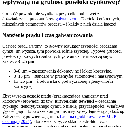
wpływają na grubość powłoki cynkowej?
Grubość powłoki nie wynika z przypadku ani nawet z
doświadczenia pracowników
galwanizerni
. To efekt konkretnych,
mierzalnych parametrów procesu – i każdy z nich działa inaczej.
Natężenie prądu i czas galwanizowania
Gęstość prądu (A/dm²) to główny regulator szybkości osadzania
cynku. Im wyższa, tym powłoka rośnie szybciej. Typowe grubości
powłok cynkowych osadzanych galwanicznie mieszczą się w
zakresie
3–25 µm
:
3–8 µm – zastosowania dekoracyjne i lekko korozyjne,
8–15 µm – standard w przemyśle automotive i maszynowym,
15–25 µm – środowiska o podwyższonej agresywności
korozyjnej.
Zbyt wysoka gęstość prądu (przekraczająca graniczny prąd
katodowy) prowadzi do tzw.
przypalenia powłoki
– osadzania
sypkiego, dendrytycznego cynku o niskiej przyczepności. Właściwa
gęstość prądu to zawsze kompromis między wydajnością a jakością.
Zależność tę potwierdzają m.in.
badania opublikowane w MDPI
Coatings (2024)
, które wykazały, że skład elektrolitu i czas
galwanizowania wspólnie decydują o optymalnej grubości powłoki,