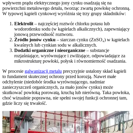
wpływem prądu elektrycznego jony cynku osadzają się na
powierzchni metalowego detalu, tworząc zwartą powłokę ochronną.
W typowej kąpieli cynkowej wyróżnia się trzy grupy składników:
Elektrolit
– najczęściej roztwór chlorku potasu lub
wodorotlenku sodu (w kąpielach alkalicznych), zapewniający
jonową przewodność roztworu.
Źródło jonów cynku
– siarczan cynku (ZnSO₄) w kąpielach
kwaśnych lub cynkian sodu w alkalicznych.
Dodatki organiczne i nieorganiczne
– substancje
rozjaśniające, wyrównujące i zwilżające, odpowiadające za
mikrostrukturę powłoki, połysk i równomierność osadzania.
W procesie
galwanizacji metalu
precyzyjnie ustalony skład kąpieli
to fundament skutecznej ochrony przed korozją. Nawet małe
odchylenie (niedobór środka wyrównującego, nadmiar
zanieczyszczeń organicznych, za mało jonów cynku) może
skutkować powłoką porowatą, kruchą lub nierówną. Taka powłoka,
choć wizualnie poprawna, nie spełni swojej funkcji ochronnej tam,
gdzie liczy się trwałość.