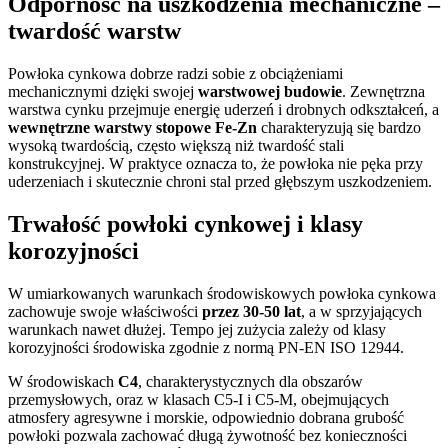
Odporność na uszkodzenia mechaniczne –
twardość warstw
Powłoka cynkowa dobrze radzi sobie z obciążeniami
mechanicznymi dzięki swojej
warstwowej budowie
. Zewnętrzna
warstwa cynku przejmuje energię uderzeń i drobnych odkształceń, a
wewnętrzne warstwy stopowe Fe-Zn
charakteryzują się bardzo
wysoką twardością, często większą niż twardość stali
konstrukcyjnej. W praktyce oznacza to, że powłoka nie pęka przy
uderzeniach i skutecznie chroni stal przed głębszym uszkodzeniem.
Trwałość powłoki cynkowej i klasy
korozyjności
W umiarkowanych warunkach środowiskowych powłoka cynkowa
zachowuje swoje właściwości
przez 30-50 lat
, a w sprzyjających
warunkach nawet dłużej. Tempo jej zużycia zależy od klasy
korozyjności środowiska zgodnie z normą PN-EN ISO 12944.
W środowiskach
C4
, charakterystycznych dla obszarów
przemysłowych, oraz w klasach C5-I i C5-M, obejmujących
atmosfery agresywne i morskie, odpowiednio dobrana grubość
powłoki pozwala zachować długą żywotność bez konieczności