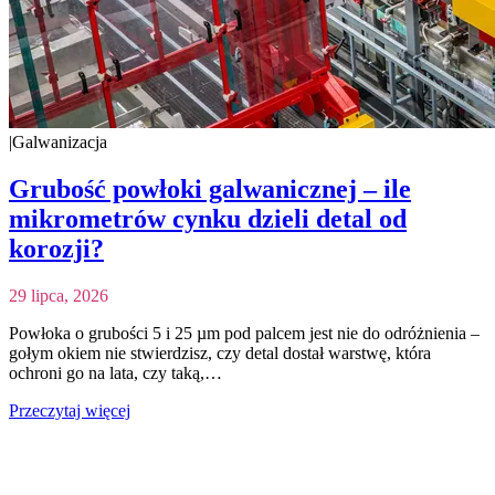
|
Galwanizacja
Grubość powłoki galwanicznej – ile
mikrometrów cynku dzieli detal od
korozji?
29 lipca, 2026
Powłoka o grubości 5 i 25 µm pod palcem jest nie do odróżnienia –
gołym okiem nie stwierdzisz, czy detal dostał warstwę, która
ochroni go na lata, czy taką,…
Przeczytaj więcej