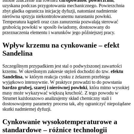
Istotne znaczenie ma również
chropowatość powierzchni
,
uzyskana podczas przygotowania mechanicznego. Powierzchnia
zbyt gładka ogranicza inicjację dyfuzji, natomiast nadmiernie
nierówna sprzyja niekontrolowanemu narastaniu powłoki.
Temperatura kąpieli oraz czas zanurzenia pozwalają sterować
grubością powłoki w sposób świadomy, dostosowany do
przeznaczenia elementu i warunków jego późniejszej pracy.
Wpływ krzemu na cynkowanie – efekt
Sandelina
Szczególnym przypadkiem jest stal o podwyższonej zawartości
krzemu. W określonym zakresie stężeń dochodzi do tzw.
efektu
Sandelina
, w którym reakcja cynku z żelazem przebiega
wyjątkowo intensywnie. W praktyce prowadzi to do powstania
bardzo grubej, szarej i nierównej powłoki
, która mimo wysokiej
masy może wykazywać większą kruchość. Z tego powodu w
Strumet każdorazowo analizujemy skład chemiczny stali i
dostosowujemy parametry procesu tak, aby ograniczyć niepożądane
skutki nadmiernej dyfuzji.
Cynkowanie wysokotemperaturowe a
standardowe – różnice technologii