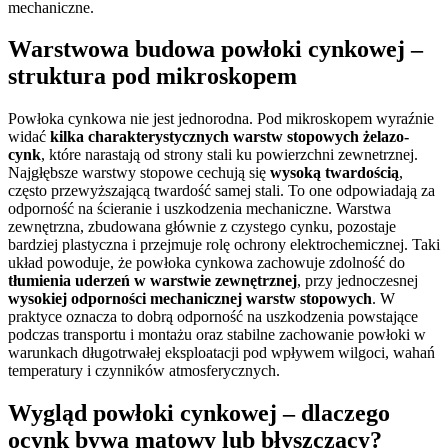
mechaniczne.
Warstwowa budowa powłoki cynkowej –
struktura pod mikroskopem
Powłoka cynkowa nie jest jednorodna. Pod mikroskopem wyraźnie
widać
kilka charakterystycznych warstw stopowych żelazo-
cynk
, które narastają od strony stali ku powierzchni zewnetrznej.
Najgłębsze warstwy stopowe cechują się
wysoką twardością
,
często przewyższającą twardość samej stali. To one odpowiadają za
odporność na ścieranie i uszkodzenia mechaniczne. Warstwa
zewnętrzna, zbudowana głównie z czystego cynku, pozostaje
bardziej plastyczna i przejmuje rolę ochrony elektrochemicznej. Taki
układ powoduje, że powłoka cynkowa zachowuje zdolność do
tłumienia uderzeń w warstwie zewnętrznej
, przy jednoczesnej
wysokiej odporności mechanicznej warstw stopowych
. W
praktyce oznacza to dobrą odporność na uszkodzenia powstające
podczas transportu i montażu oraz stabilne zachowanie powłoki w
warunkach długotrwałej eksploatacji pod wpływem wilgoci, wahań
temperatury i czynników atmosferycznych.
Wygląd powłoki cynkowej – dlaczego
ocynk bywa matowy lub błyszczący?