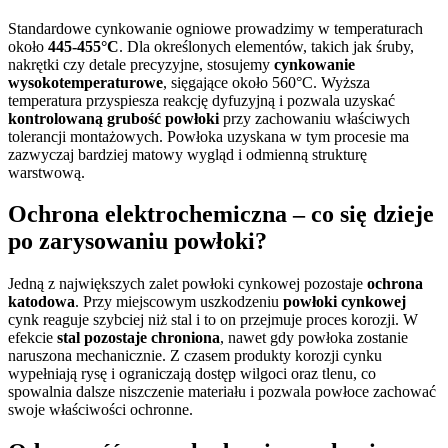
Standardowe cynkowanie ogniowe prowadzimy w temperaturach
około
445-455°C
. Dla określonych elementów, takich jak śruby,
nakrętki czy detale precyzyjne, stosujemy
cynkowanie
wysokotemperaturowe
, sięgające około 560°C. Wyższa
temperatura przyspiesza reakcję dyfuzyjną i pozwala uzyskać
kontrolowaną grubość powłoki
przy zachowaniu właściwych
tolerancji montażowych. Powłoka uzyskana w tym procesie ma
zazwyczaj bardziej matowy wygląd i odmienną strukturę
warstwową.
Ochrona elektrochemiczna – co się dzieje
po zarysowaniu powłoki?
Jedną z największych zalet powłoki cynkowej pozostaje
ochrona
katodowa
. Przy miejscowym uszkodzeniu
powłoki cynkowej
cynk reaguje szybciej niż stal i to on przejmuje proces korozji. W
efekcie
stal pozostaje chroniona
, nawet gdy powłoka zostanie
naruszona mechanicznie. Z czasem produkty korozji cynku
wypełniają rysę i ograniczają dostęp wilgoci oraz tlenu, co
spowalnia dalsze niszczenie materiału i pozwala powłoce zachować
swoje właściwości ochronne.