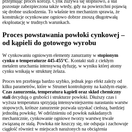
przejmując proces korozji. Cynk zużywa się stopniowo, a stal
pozostaje zabezpieczona także wtedy, gdy na powierzchni pojawią
się drobne uszkodzenia. To właśnie ten mechanizm sprawia, że
konstrukcje ocynkowane ogniowo dobrze znoszą długotrwałą
eksploatację w trudnych warunkach.
Proces powstawania powłoki cynkowej –
od kąpieli do gotowego wyrobu
W cynkowaniu ogniowym elementy zanurzamy w
stopionym
cynku o temperaturze 445-455°C
. Kontakt stali z ciekłym
metalem uruchamia intensywną dyfuzję, w wyniku której atomy
cynku wnikają w strukturę żelaza.
Proces ten przebiega bardzo szybko, jednak jego efekt zależy od
kilku parametrów, które w Strumet kontrolujemy na każdym etapie.
Czas zanurzenia, temperatura kąpieli oraz skład chemiczny
stali
decydują o grubości i strukturze powłoki. Dłuższy czas i
wyższa temperatura sprzyjają intensywniejszemu narastaniu warstw
stopowych, krótsze zanurzenie pozwala uzyskać cieńszą, bardziej
jednolitą powłokę. W odróżnieniu od powłok nakładanych
mechanicznie, cynkowanie ogniowe tworzy warstwę trwale
związaną ze stalą. Powłoka nie łuszczy się, nie odspaja i zachowuje
ciągłość również w miejscach narażonych na obciążenia