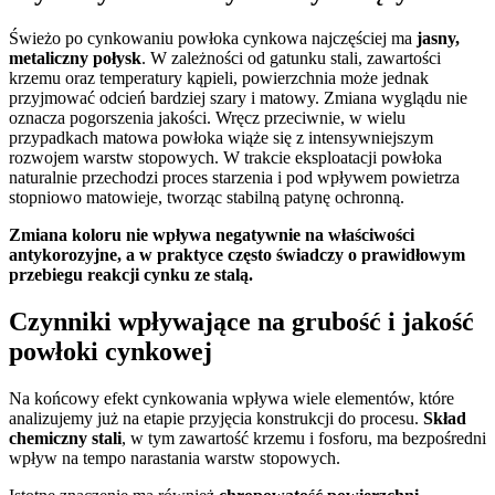
Świeżo po cynkowaniu powłoka cynkowa najczęściej ma
jasny,
metaliczny połysk
. W zależności od gatunku stali, zawartości
krzemu oraz temperatury kąpieli, powierzchnia może jednak
przyjmować odcień bardziej szary i matowy. Zmiana wyglądu nie
oznacza pogorszenia jakości. Wręcz przeciwnie, w wielu
przypadkach matowa powłoka wiąże się z intensywniejszym
rozwojem warstw stopowych. W trakcie eksploatacji powłoka
naturalnie przechodzi proces starzenia i pod wpływem powietrza
stopniowo matowieje, tworząc stabilną patynę ochronną.
Zmiana koloru nie wpływa negatywnie na właściwości
antykorozyjne, a w praktyce często świadczy o prawidłowym
przebiegu reakcji cynku ze stalą.
Czynniki wpływające na grubość i jakość
powłoki cynkowej
Na końcowy efekt cynkowania wpływa wiele elementów, które
analizujemy już na etapie przyjęcia konstrukcji do procesu.
Skład
chemiczny stali
, w tym zawartość krzemu i fosforu, ma bezpośredni
wpływ na tempo narastania warstw stopowych.