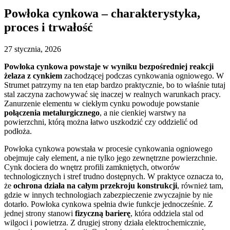
Powłoka cynkowa – charakterystyka,
proces i trwałość
27 stycznia, 2026
Powłoka cynkowa powstaje w wyniku bezpośredniej reakcji
żelaza z cynkiem
zachodzącej podczas cynkowania ogniowego. W
Strumet patrzymy na ten etap bardzo praktycznie, bo to właśnie tutaj
stal zaczyna zachowywać się inaczej w realnych warunkach pracy.
Zanurzenie elementu w ciekłym cynku powoduje powstanie
połączenia metalurgicznego
, a nie cienkiej warstwy na
powierzchni, którą można łatwo uszkodzić czy oddzielić od
podłoża.
Powłoka cynkowa powstała w procesie cynkowania ogniowego
obejmuje cały element, a nie tylko jego zewnętrzne powierzchnie.
Cynk dociera do wnętrz profili zamkniętych, otworów
technologicznych i stref trudno dostępnych. W praktyce oznacza to,
że
ochrona działa na całym przekroju konstrukcji
, również tam,
gdzie w innych technologiach zabezpieczenie zwyczajnie by nie
dotarło. Powłoka cynkowa spełnia dwie funkcje jednocześnie. Z
jednej strony stanowi
fizyczną barierę
, która oddziela stal od
wilgoci i powietrza. Z drugiej strony działa elektrochemicznie,